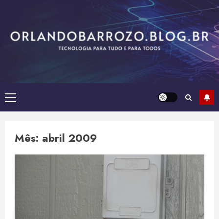
Skip
to
content
Primary
Menu
Mês:
abril 2009