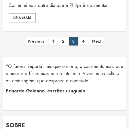
Comentei aqui outro dia que a Philips iria aumentar...
LEIA MAIS
Paginação
Previous
1
2
3
4
Next
de
posts
“O funeral importa mais que o morto, o casamento mais que
o amor e o físico mais que o intelecto. Vivemos na cultura
da embalagem, que despreza o conteúdo”.
Eduardo Galeano, escritor uruguaio
SOBRE