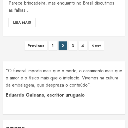
Parece brincadeira, mas enquanto no Brasil discutimos
as falhas...
LEIA MAIS
Paginação
Previous
1
2
3
4
Next
de
posts
“O funeral importa mais que o morto, o casamento mais que
o amor e o físico mais que o intelecto. Vivemos na cultura
da embalagem, que despreza o conteúdo”.
Eduardo Galeano, escritor uruguaio