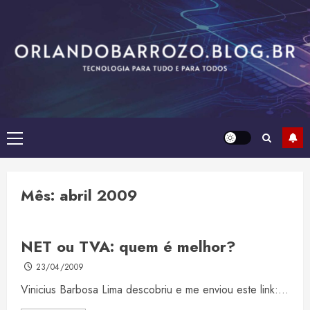
Skip
to
content
Primary
Menu
Mês:
abril 2009
NET ou TVA: quem é melhor?
23/04/2009
Vinicius Barbosa Lima descobriu e me enviou este link:...